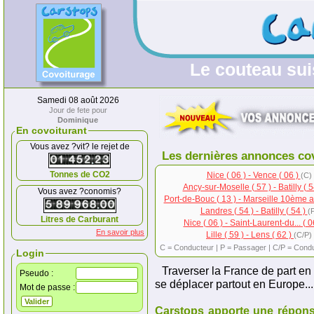
Le couteau sui
Samedi 08 août 2026
Jour de fete pour
Dominique
En covoiturant
Vous avez ?vit? le rejet de
Les dernières annonces co
Tonnes de CO2
Nice ( 06 ) - Vence ( 06 )
(C)
Ancy-sur-Moselle ( 57 ) - Batilly ( 
Vous avez ?conomis?
Port-de-Bouc ( 13 ) - Marseille 10ème a.
Landres ( 54 ) - Batilly ( 54 )
(
Litres de Carburant
Nice ( 06 ) - Saint-Laurent-du... ( 0
En savoir plus
Lille ( 59 ) - Lens ( 62 )
(C/P)
C = Conducteur | P = Passager | C/P = Cond
Login
Traverser la France de part en 
Pseudo :
se déplacer partout en Europe...
Mot de passe :
Carstops apporte une répons