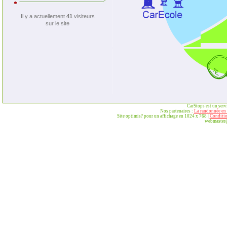
Il y a actuellement
41
visiteurs
sur le site
CarStops est un ser
Nos partenaires :
La randonnée en 
Site optimis? pour un affichage en 1024 x 768 |
Conditio
webmaster@