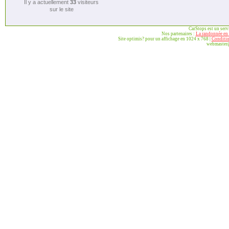
Il y a actuellement
33
visiteurs
sur le site
CarStops est un ser
Nos partenaires :
La randonnée en 
Site optimis? pour un affichage en 1024 x 768 |
Conditio
webmaster@