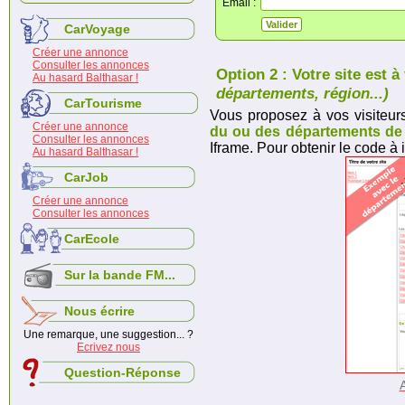
Email :
CarVoyage
Créer une annonce
Consulter les annonces
Option 2 : Votre site est 
Au hasard Balthasar !
départements, région...)
CarTourisme
Vous proposez à vos visiteurs
Créer une annonce
du ou des départements de 
Consulter les annonces
Iframe. Pour obtenir le code à i
Au hasard Balthasar !
CarJob
Créer une annonce
Consulter les annonces
CarEcole
Sur la bande FM...
Nous écrire
Une remarque, une suggestion... ?
Ecrivez nous
Question-Réponse
A