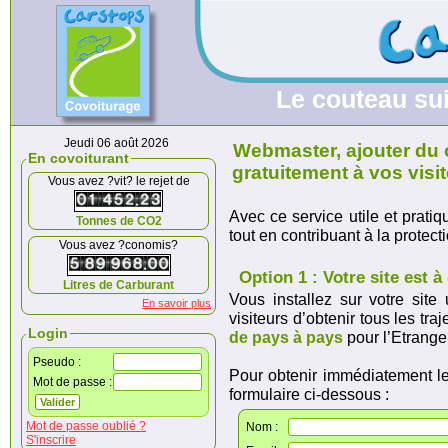
Le couteau su
Jeudi 06 août 2026
Webmaster, ajouter du 
En covoiturant
gratuitement à vos visi
Vous avez ?vit? le rejet de
Avec ce service utile et pratiq
Tonnes de CO2
tout en contribuant à la protect
Vous avez ?conomis?
Option 1 : Votre site est 
Litres de Carburant
Vous installez sur votre sit
En savoir plus
visiteurs d’obtenir tous les tr
Login
de pays à pays
pour l’Etranger
Pseudo :
Pour obtenir immédiatement le 
Mot de passe :
formulaire ci-dessous :
Mot de passe oublié ?
Nom :
S'inscrire